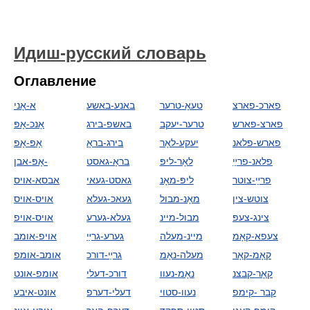
Идиш-русский словарь
Оглавление
פארכ-פארצ
טעאָ-טרער
באנע-באשע
א-אָני
פארצ-פארש
טרער-יעקב
באשפ-בירג
אָנכ-אָפּ
פארש-פלאנ
יעקע-לאָר
בירג-בראָ
אָפּ-אָפּ
פלאנ-פרײַ
לאָר-ליפּ
בראָ-גאסט
אָפּ-אבן-
פרײַ-צוטר
ליפּ-מאָנ
גאסט-געאי
אבסא-אויס
צוטש-צין
מאָנ-מבול
געאכ-געלא
אויס-אויס
צינג-צעפּ
מבול-מיינ
געלא-גערע
אויס-אויפ
צעפא-קאָמ
מיינ-מעלה
גערע-גרײַ
אויפ-אומב
קאָמ-קאָר
מעלה-נאָמ
גרײַ-דורכ
אומב-אומפ
קאָר-קבצנ
נאָמ-נעוו
דורכ-דעלי
אומפ-אונט
קבר -קימפ
נעוו-סטוי
דעלי-דערפ
אונט-איבע